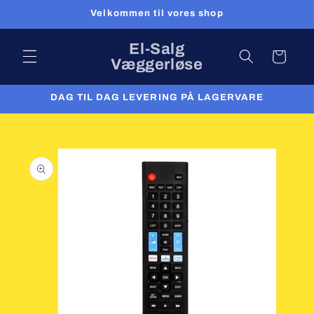
Skip to
Velkommen til vores shop
content
El-Salg
Cart
Væggerløse
DAG TIL DAG LEVERING PÅ LAGERVARE
Skip to
product
information