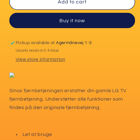
Sinox
Sinox
Add to cart
fjernbetjening
fjernbetjening
til
til
Buy it now
LG
LG
Pickup available at
Agermånevej 1-3
Usually ready in 2-4 days
View store information
Sinox fjernbetjeningen erstatter din gamle LG TV
fjernbetjening. Understøtter alle funktioner som
findes på den originale fjernbetjening.
Let at bruge