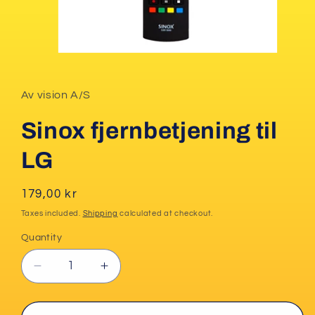
Open
media
1
in
Av vision A/S
modal
Sinox fjernbetjening til
LG
Regular
179,00 kr
price
Taxes included.
Shipping
calculated at checkout.
Quantity
Decrease
Increase
quantity
quantity
for
for