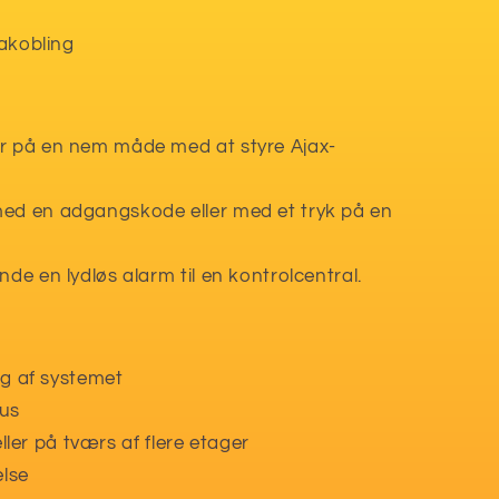
rakobling
er på en nem måde med at styre Ajax-
med en adgangskode eller med et tryk på en
nde en lydløs alarm til en kontrolcentral.
ing af systemet
tus
 eller på tværs af flere etager
else