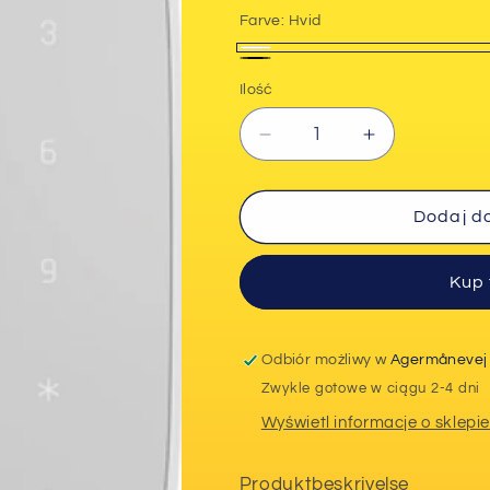
Farve:
Hvid
Hvid
Sort
Ilość
Zmniejsz
Zwiększ
ilość
ilość
dla
dla
Ajax
Ajax
Dodaj d
Betjeningspanel
Betjeningspa
Kup 
Odbiór możliwy w
Agermånevej
Zwykle gotowe w ciągu 2-4 dni
Wyświetl informacje o sklepi
Produktbeskrivelse