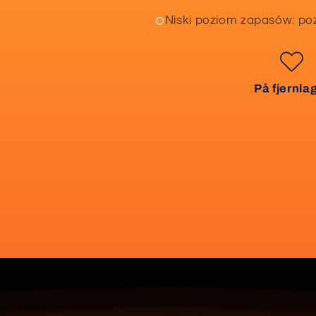
Niski poziom zapasów: po
På fjernla