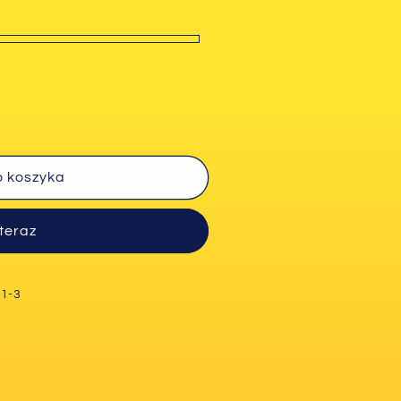
o koszyka
nel
teraz
 1-3
e