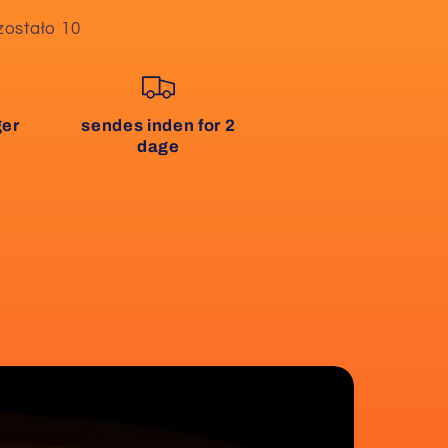
zostało 10
ger
sendes inden for 2
dage