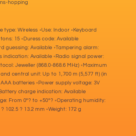
ens-hopping
ce type: Wireless ◦Use: Indoor ◦Keyboard
tons: 15 ◦Duress code: Available
d guessing: Available ◦Tampering alarm:
 indication: Available ◦Radio signal power:
col: Jeweller (868.0-868.6 MHz) ◦Maximum
d central unit: Up to 1,700 m (5,577 ft) (in
 AAA batteries ◦Power supply voltage: 3V
◦Battery charge indication: Available
e: From 0°? to +50°? ◦Operating humidity:
? 102.5 ? 13.2 mm ◦Weight: 172 g