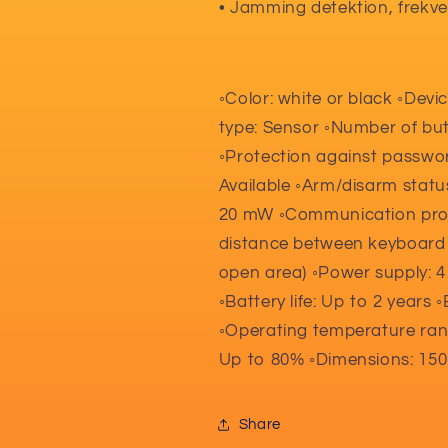
• Jamming detektion, frekv
◦Color: white or black ◦Devi
type: Sensor ◦Number of but
◦Protection against passwor
Available ◦Arm/disarm status
20 mW ◦Communication proto
distance between keyboard an
open area) ◦Power supply: 4
◦Battery life: Up to 2 years 
◦Operating temperature rang
Up to 80% ◦Dimensions: 150 
Share