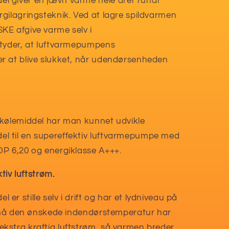
 giver en jævn varme hele året rundt
gilagringsteknik. Ved at lagre spildvarmen
KE afgive varme selv i
etyder, at luftvarmepumpens
r at blive slukket, når udendørsenheden
-kølemiddel har man kunnet udvikle
 til en supereffektiv luftvarmepumpe med
P 6,20 og energiklasse A+++.
tiv luftstrøm.
r stille selv i drift og har et lydniveau på
t nå den ønskede indendørstemperatur har
kstra kraftig luftstrøm, så varmen breder