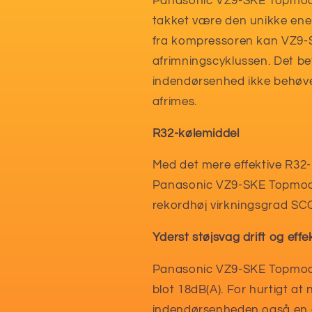
Panasonic VZ9-SKE Topmodel
takket være den unikke ener
fra kompressoren kan VZ9-S
afrimningscyklussen. Det b
indendørsenhed ikke behøve
afrimes.
R32-kølemiddel
Med det mere effektive R32
Panasonic VZ9-SKE Topmodel
rekordhøj virkningsgrad SCO
Yderst støjsvag drift og effek
Panasonic VZ9-SKE Topmodel e
blot 18dB(A). For hurtigt a
indendørsenheden også en e