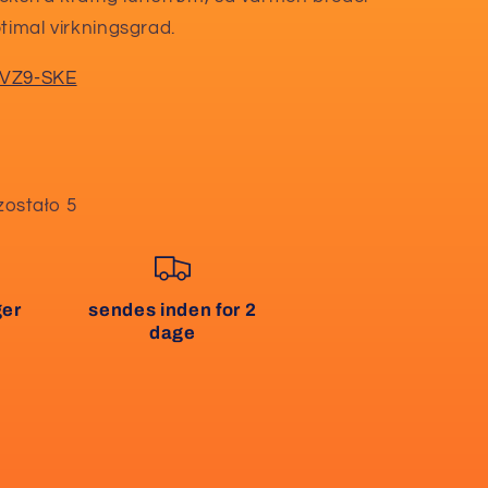
timal virkningsgrad.
VZ9-SKE
zostało 5
ger
sendes inden for 2
dage