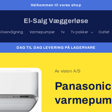
Velkommen til vores shop
El-Salg Væggerløse
oOvervågning
Varmepumper
tv
Tv pakker
Outlet
DAG TIL DAG LEVERING PÅ LAGERVARE
Av vision A/S
Panasoni
varmepum