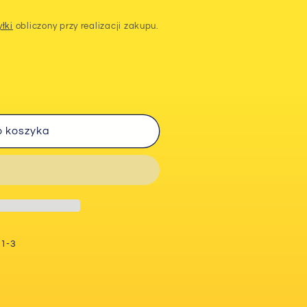
łki
obliczony przy realizacji zakupu.
o koszyka
e
 1-3
e