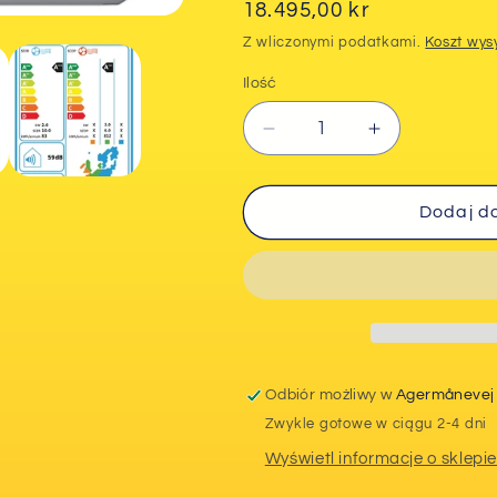
Cena
18.495,00 kr
regularna
Z wliczonymi podatkami.
Koszt wysy
Ilość
Zmniejsz
Zwiększ
ilość
ilość
dla
dla
Panasonic
Panasonic
Dodaj d
VZ9-
VZ9-
SKE
SKE
varmepumpe
varmepump
Odbiór możliwy w
Agermånevej
Zwykle gotowe w ciągu 2-4 dni
Wyświetl informacje o sklepi