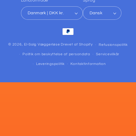
Land/område
Sprog
Danmark | DKK kr.
Dansk
Betalingsmetoder
© 2026,
El-Salg Væggerløse
Drevet af Shopify
Refusionspolitik
Politik om beskyttelse af persondata
Servicevilkår
Leveringspolitik
Kontaktinformation