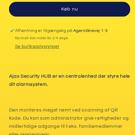
centralenhed
centralenhed
Køb nu
-
-
HVID
HVID
Afhentning er tilgængelig på
Agermånevej 1-3
Normalt klar inden for 2-4 dage
Se butiksoplysninger
Ajax Security HUB er en centralenhed der styre hele
dit alarmsystem.
Den monteres meget nemt ved scanning af QR
kode. Du kan som administrator give rettigheder og
midlertidige adgange til f.eks. familiemedlemmer
eller rengøringen.