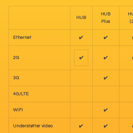
HUB
H
HUB
Plus
(
Ethernet
✔️
✔️
2G
✔️
✔️
3G
✔️
4G/LTE
WIFI
✔️
Understøtter video
✔️
✔️