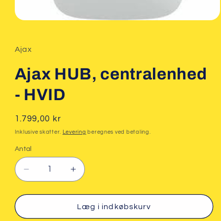
Åbn
mediet
1
i
Ajax
modus
Ajax HUB, centralenhed
- HVID
Normalpris
1.799,00 kr
Inklusive skatter.
Levering
beregnes ved betaling.
Antal
Reducer
Øg
antallet
antallet
for
for
Ajax
Ajax
Læg i indkøbskurv
HUB,
HUB,