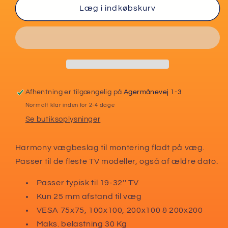
Harmony
Harmony
Læg i indkøbskurv
Universal
Universal
vægbeslag
vægbeslag
19&quot;-32&quot;
19&quot;-32&quot;
TV
TV
Afhentning er tilgængelig på
Agermånevej 1-3
Normalt klar inden for 2-4 dage
Se butiksoplysninger
Harmony vægbeslag til montering fladt på væg.
Passer til de fleste TV modeller, også af ældre dato.
Passer typisk til 19-32'' TV
Kun 25 mm afstand til væg
VESA 75x75, 100x100, 200x100 & 200x200
Maks. belastning 30 Kg