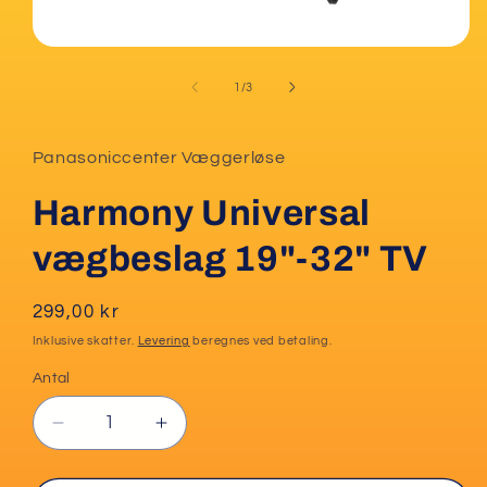
Åbn
mediet
1
af
1
/
3
i
modus
Panasoniccenter Væggerløse
Harmony Universal
vægbeslag 19"-32" TV
Normalpris
299,00 kr
Inklusive skatter.
Levering
beregnes ved betaling.
Antal
Reducer
Øg
antallet
antallet
for
for