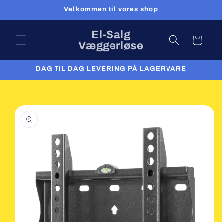
Gå til
Velkommen til vores shop
indhold
El-Salg
Indkøbskurv
Væggerløse
DAG TIL DAG LEVERING PÅ LAGERVARE
 til
roduktoplysninger