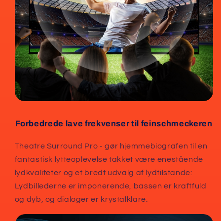
Forbedrede lave frekvenser til feinschmeckeren
Theatre Surround Pro - gør hjemmebiografen til en
fantastisk lytteoplevelse takket være enestående
lydkvaliteter og et bredt udvalg af lydtilstande:
Lydbillederne er imponerende, bassen er kraftfuld
og dyb, og dialoger er krystalklare.