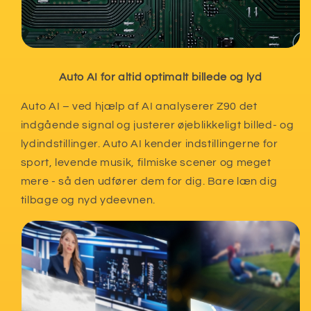
Auto AI for altid optimalt billede og lyd
Auto AI – ved hjælp af AI analyserer Z90 det
indgående signal og justerer øjeblikkeligt billed- og
lydindstillinger. Auto AI kender indstillingerne for
sport, levende musik, filmiske scener og meget
mere - så den udfører dem for dig. Bare læn dig
tilbage og nyd ydeevnen.