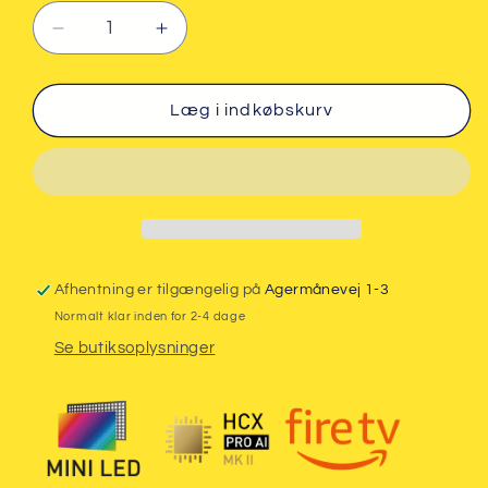
Reducer
Øg
antallet
antallet
for
for
Panasonic
Panasonic
Læg i indkøbskurv
75&quot;
75&quot;
W95
W95
4K
4K
MINI-
MINI-
LED
LED
TV
TV
Afhentning er tilgængelig på
Agermånevej 1-3
Normalt klar inden for 2-4 dage
Se butiksoplysninger