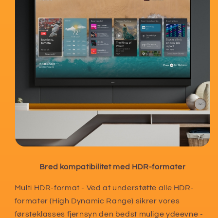
Bred kompatibilitet med HDR-formater
Multi HDR-format - Ved at understøtte alle HDR-
formater (High Dynamic Range) sikrer vores
førsteklasses fjernsyn den bedst mulige ydeevne -