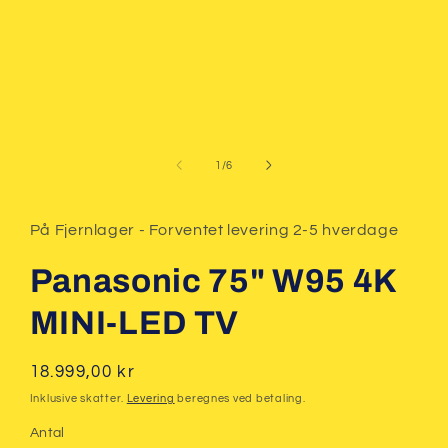
af
1
/
6
På Fjernlager - Forventet levering 2-5 hverdage
Panasonic 75" W95 4K
MINI-LED TV
Normalpris
18.999,00 kr
Inklusive skatter.
Levering
beregnes ved betaling.
Antal