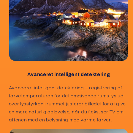
Avanceret intelligent detektering
Avanceret intelligent detektering – registrering af
farvetemperaturen for det omgivende rums lys ud
over lysstyrken i rummet justerer billedet for at give
en mere naturlig oplevelse, når du f.eks. ser TV om
aftenen med en belysning med varme farver.