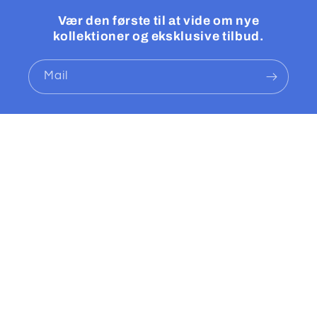
Vær den første til at vide om nye
kollektioner og eksklusive tilbud.
Mail
Land/område
Sprog
Danmark | DKK kr.
Dansk
Betalingsmetoder
© 2026,
El-Salg Væggerløse
Drevet af Shopify
Refusionspolitik
Politik om beskyttelse af persondata
Servicevilkår
Leveringspolitik
Kontaktinformation