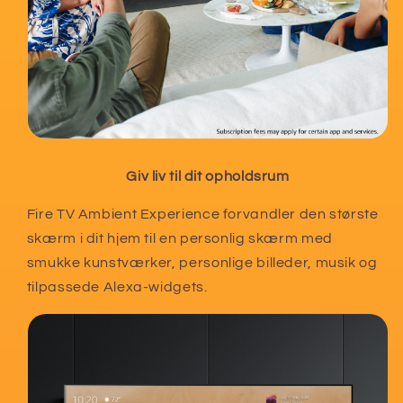
Giv liv til dit opholdsrum
Fire TV Ambient Experience forvandler den største
skærm i dit hjem til en personlig skærm med
smukke kunstværker, personlige billeder, musik og
tilpassede Alexa-widgets.