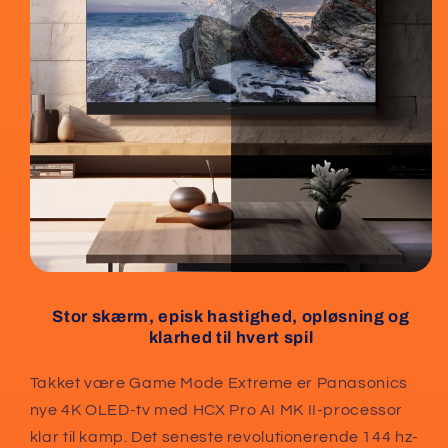
Stor skærm, episk hastighed, opløsning og
klarhed til hvert spil
Takket være Game Mode Extreme er Panasonics
nye 4K OLED-tv med HCX Pro AI MK II-processor
klar til kamp. Det seneste revolutionerende 144 hz-