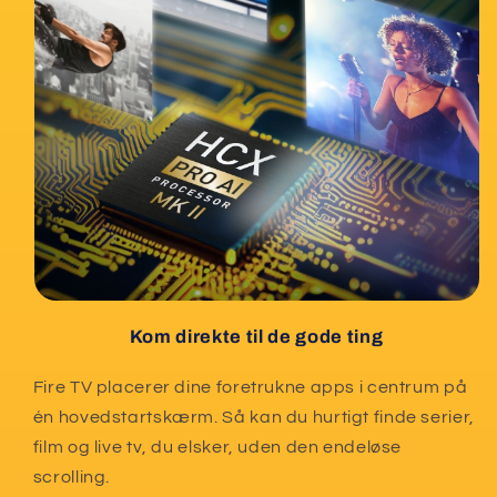
Kom direkte til de gode ting
Fire TV placerer dine foretrukne apps i centrum på
én hovedstartskærm. Så kan du hurtigt finde serier,
film og live tv, du elsker, uden den endeløse
scrolling.