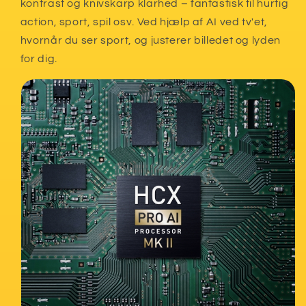
kontrast og knivskarp klarhed – fantastisk til hurtig
action, sport, spil osv. Ved hjælp af AI ved tv'et,
hvornår du ser sport, og justerer billedet og lyden
for dig.