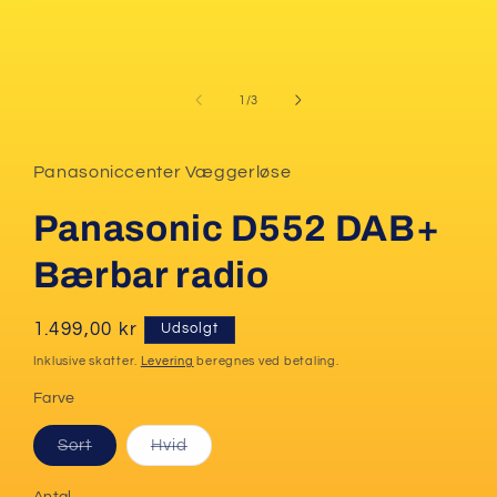
Åbn
mediet
1
af
1
/
3
i
modus
Panasoniccenter Væggerløse
Panasonic D552 DAB+
Bærbar radio
Normalpris
1.499,00 kr
Udsolgt
Inklusive skatter.
Levering
beregnes ved betaling.
Farve
Varianten
Varianten
Sort
Hvid
er
er
udsolgt
udsolgt
eller
eller
Antal