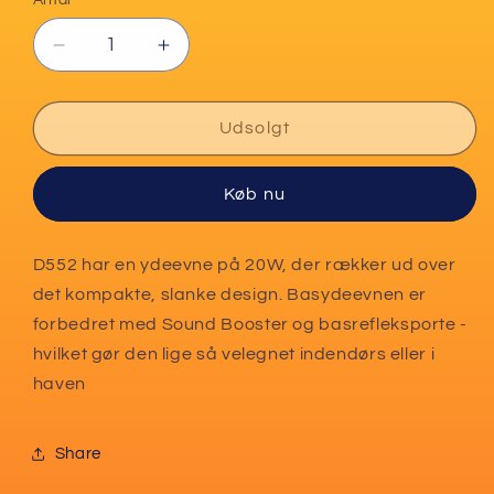
utilgængelig
utilgængelig
Reducer
Øg
antallet
antallet
for
for
Panasonic
Panasonic
Udsolgt
D552
D552
DAB+
DAB+
Køb nu
Bærbar
Bærbar
radio
radio
D552 har en ydeevne på 20W, der rækker ud over
det kompakte, slanke design. Basydeevnen er
forbedret med Sound Booster og basrefleksporte -
hvilket gør den lige så velegnet indendørs eller i
haven
Share