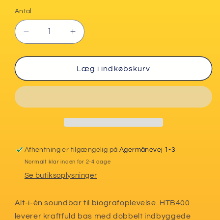
Antal
Reducer
Øg
antallet
antallet
for
for
Panasonic
Panasonic
Læg i indkøbskurv
HTB400
HTB400
Soundbar
Soundbar
Afhentning er tilgængelig på
Agermånevej 1-3
Normalt klar inden for 2-4 dage
Se butiksoplysninger
Alt-i-én soundbar til biografoplevelse. HTB400
leverer kraftfuld bas med dobbelt indbyggede