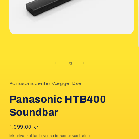
Åbn
mediet
1
i
modus
af
1
/
3
Panasoniccenter Væggerløse
Panasonic HTB400
Soundbar
Normalpris
1.999,00 kr
Inklusive skatter.
Levering
beregnes ved betaling.