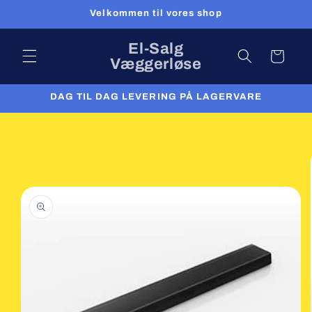
Gå til
Velkommen til vores shop
indhold
El-Salg
Indkøbskurv
Væggerløse
DAG TIL DAG LEVERING PÅ LAGERVARE
 til
roduktoplysninger