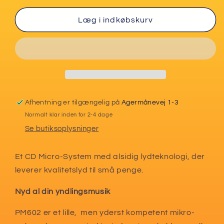
for
for
Panasonic
Panasonic
Læg i indkøbskurv
PM602
PM602
microanlæg
microanlæg
med
med
DAB+
DAB+
Afhentning er tilgængelig på
Agermånevej 1-3
Normalt klar inden for 2-4 dage
Se butiksoplysninger
Et CD Micro-System med alsidig lydteknologi, der
leverer kvalitetslyd til små penge.
Nyd al din yndlingsmusik
PM602 er et lille, men yderst kompetent mikro-