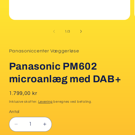
Åbn
mediet
1
af
1
/
3
i
modus
Panasoniccenter Væggerløse
Panasonic PM602
microanlæg med DAB+
Normalpris
1.799,00 kr
Inklusive skatter.
Levering
beregnes ved betaling.
Antal
Reducer
Øg
antallet
antallet