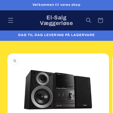
Gå til
Velkommen til vores shop
indhold
El-Salg
Indkøbskurv
Væggerløse
DAG TIL DAG LEVERING PÅ LAGERVARE
 til
roduktoplysninger