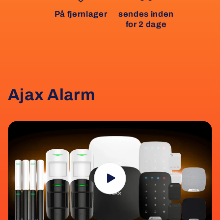
På fjernlager
sendes inden
for 2 dage
Ajax Alarm