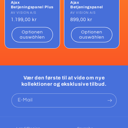
Ajax
Ajax
Betjeningspanel Plus
Betjeningspanel
Anbieter:
AV VISION A/S
Anbieter:
AV VISION A/S
Normaler
1.199,00 kr
Normaler
899,00 kr
Preis
Preis
Optionen
Optionen
auswählen
auswählen
Vær den første til at vide om nye
kollektioner og eksklusive tilbud.
E-Mail