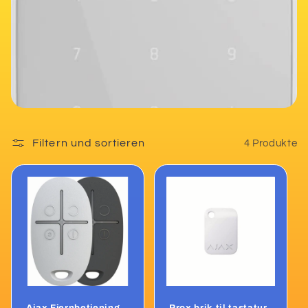
r
i
e
:
Filtern und sortieren
4 Produkte
Ajax Fjernbetjening
Prox brik til tastatur