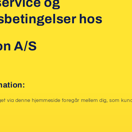
ervice og
sbetingelser hos
on A/S
mation:
aget via denne hjemmeside foregår mellem dig, som kund