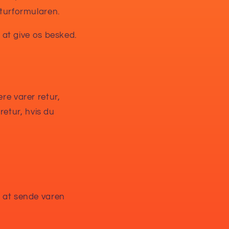
eturformularen.
at give os besked.
ere varer retur,
retur, hvis du
l at sende varen