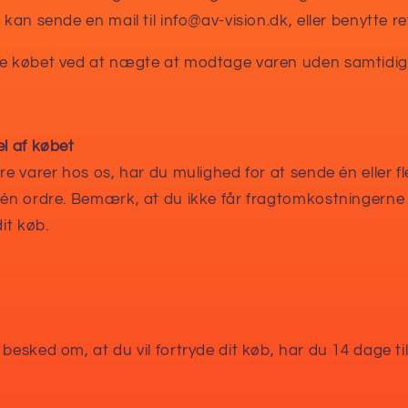
 kan sende en mail til info@av-vision.dk, eller benytte r
de købet ved at nægte at modtage varen uden samtidig 
el af købet
re varer hos os, har du mulighed for at sende én eller fl
 én ordre. Bemærk, at du ikke får fragtomkostningerne 
dit køb.
 besked om, at du vil fortryde dit køb, har du 14 dage ti