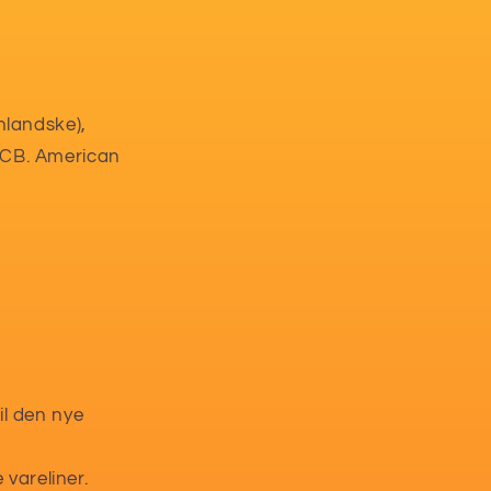
nlandske),
JCB. American
til den nye
 vareliner.