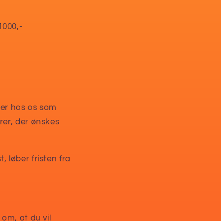
1000,-
dler hos os som
rer, der ønskes
t, løber fristen fra
om, at du vil