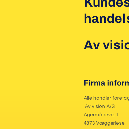
Kundes
handel
Av visi
Firma infor
Alle handler foret
Av vision A/S
Agermånevej 1
4873 Væggerløse