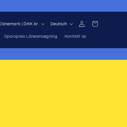
S
Einloggen
Warenkorb
Dänemark | DKK kr.
Deutsch
p
Sparxpres Låneansøgning
Kontakt os
r
a
c
R
h
e