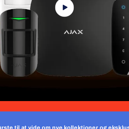
rste til at vide om nye kollektioner og eksklus