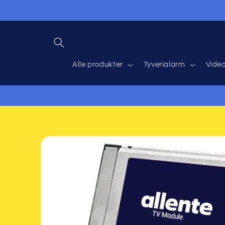
Direkt
zum
Inhalt
Alle produkter
Tyverialarm
Vide
Zu
Produktinformationen
springen