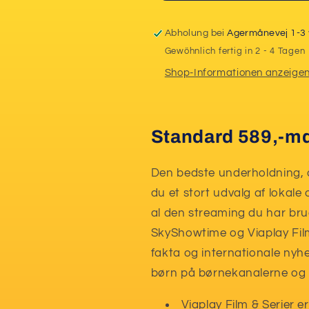
parabol
parabol
Abholung bei
Agermånevej 1-3
Gewöhnlich fertig in 2 - 4 Tagen
Shop-Informationen anzeige
Standard 589
,-
m
Den bedste underholdning, de
du et stort udvalg af lokal
al den streaming du har brug 
SkyShowtime og Viaplay Film
fakta og internationale nyhe
børn på børnekanalerne og 
Viaplay Film & Serier e