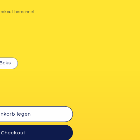
eckout berechnet
 Boks
enkorb legen
m Checkout