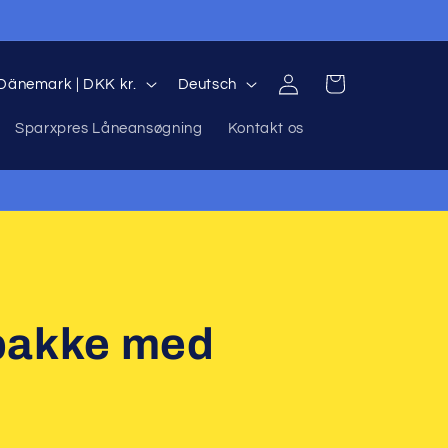
S
Einloggen
Warenkorb
Dänemark | DKK kr.
Deutsch
p
Sparxpres Låneansøgning
Kontakt os
r
a
c
R
h
e
pakke med