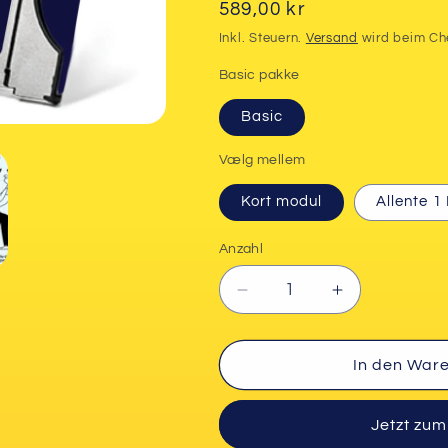
Normaler
589,00 kr
Preis
Inkl. Steuern.
Versand
wird beim Ch
Basic pakke
Basic
Vælg mellem
Kort modul
Allente 1
Anzahl
Verringere
Erhöhe
die
die
Menge
Menge
für
für
In den War
Standard
Standard
pakke
pakke
Jetzt zu
med
med