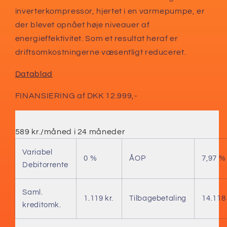
inverterkompressor, hjertet i en varmepumpe, er
der blevet opnået høje niveauer af
energieffektivitet. Som et resultat heraf er
driftsomkostningerne væsentligt reduceret.
Datablad
FINANSIERING af DKK 12.999,-
589 kr./måned i 24 måneder
Variabel
0 %
ÅOP
7,97 %
Debitorrente
Saml.
1.119 kr.
Tilbagebetaling
14.118 
kreditomk.