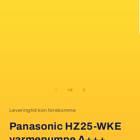
von
1
/
5
Leveringtid kan forekomme
Panasonic HZ25-WKE
varmepumpe A+++