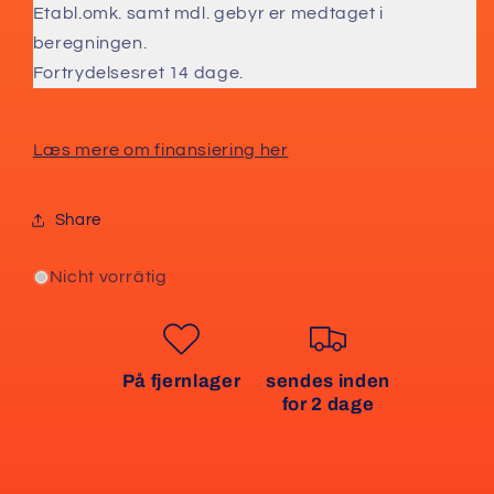
Etabl.omk. samt mdl. gebyr er medtaget i
beregningen.
Fortrydelsesret 14 dage.
Læs mere om finansiering her
Share
Nicht vorrätig
På fjernlager
sendes inden
for 2 dage