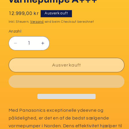
Normaler
12.999,00 kr
Ausverkauft
Preis
Inkl. Steuern.
Versand
wird beim Checkout berechnet
Anzahl
Verringere
Erhöhe
die
die
Menge
Menge
für
für
Ausverkauft
Panasonic
Panasonic
HZ25-
HZ25-
WKE
WKE
varmepumpe
varmepumpe
A+++
A+++
Med Panasonics exceptionelle ydeevne og
pålidelighed, er det en af de bedst sælgende
varmepumper i Norden. Dens effektivitet hjælper til